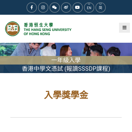
EN
简
一年級入學
香港中學文憑試 (報讀SSSDP課程)
入學獎學金