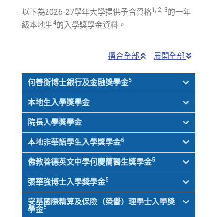
1, 2, 3
以下為2026-27學年大學提供予
合資格
的一年
4
級本地生
的入學獎學金資料。
摺合全部
展開全部
5
何善衡博士銀行及金融獎學金
本地生入學獎學金
院長入學獎學金
5
本地非華語學生入學獎學金
5
佛教善德英文中學何慶蘭醫生獎學金
5
張華強博士入學獎學金
安基國際精算及保險（榮譽）理學士入學獎
5
學金