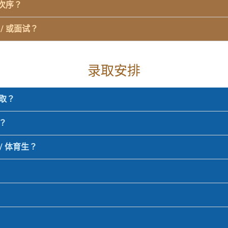
其次序？
/ 或面试？
录取安排
录取？
？
/ 体育生？