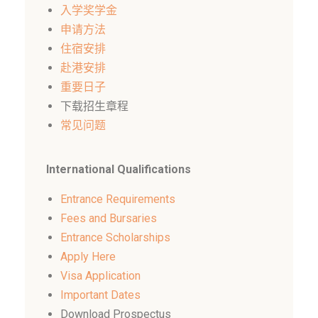
入学奖学金
申请方法
住宿安排
赴港安排
重要日子
下载招生章程
常见问题
International Qualifications
Entrance Requirements
Fees and Bursaries
Entrance Scholarships
Apply Here
Visa Application
Important Dates
Download Prospectus