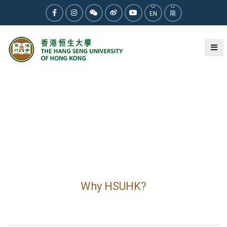
EN
简
Why HSUHK?