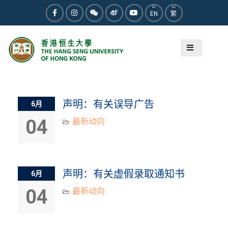
Skip
EN
繁
to
Facebook
Instagram
WeChat
Weibo
Youtube
content
分类：
最新动向​
声明：有关误导广告
6月
04
最新动向​
声明：有关虚假录取通知书
6月
04
最新动向​